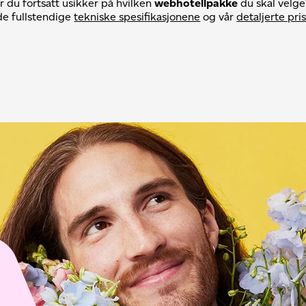
r du fortsatt usikker på hvilken
webhotellpakke
du skal velg
de fullstendige
tekniske spesifikasjonene
og vår
detaljerte pris