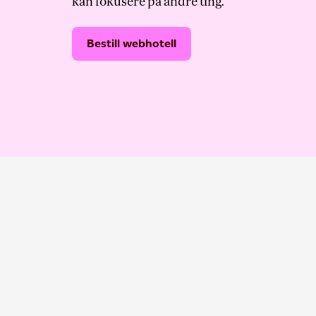
kan fokusere på andre ting.
Bestill webhotell