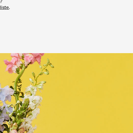
e?
liste
.