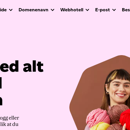
ide
Domenenavn
Webhotell
E-post
Best
ed alt
l
n
logg eller
lik at du