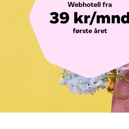
Webhotell fra
39 kr
/mn
første året