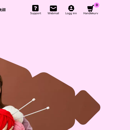
0
ill
Support
Webmail
Logg inn
Handlekurv