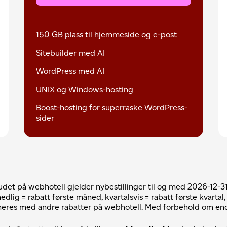
150 GB plass til hjemmeside og e-post
Sitebuilder med AI
WordPress med AI
UNIX og Windows-hosting
Boost-hosting for superraske WordPress-
sider
udet på webhotell gjelder nybestillinger til og med 2026-12-31
dlig = rabatt første måned, kvartalsvis = rabatt første kvartal, å
eres med andre rabatter på webhotell. Med forbehold om end