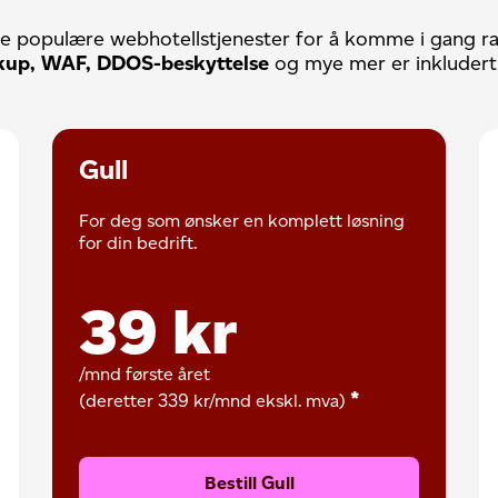
re populære webhotellstjenester for å komme i gang ra
ckup, WAF, DDOS-beskyttelse
og mye mer er inkludert 
Gull
For deg som ønsker en komplett løsning
for din bedrift.
39
kr
/mnd første året
*
(deretter
339 kr
/mnd
ekskl. mva
)
Bestill Gull