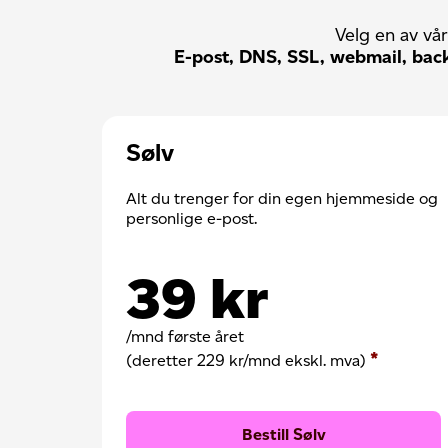
Velg en av vå
E-post, DNS, SSL, webmail, ba
Sølv
Alt du trenger for din egen hjemmeside og
personlige e-post.
39
kr
/mnd første året
*
(deretter
229 kr
/mnd
ekskl. mva
)
Bestill Sølv