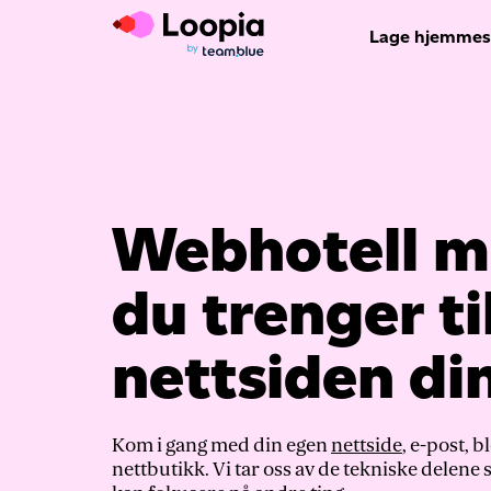
Lage hjemmes
Webhotell m
du trenger ti
nettsiden di
Kom i gang med din egen
nettside
,
e-post
, b
nettbutikk. Vi tar oss av de tekniske delene s