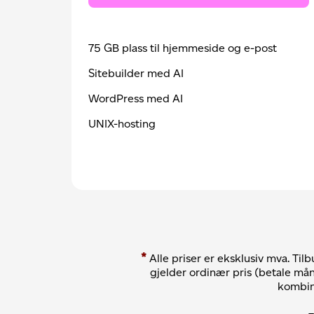
75 GB plass til hjemmeside og e-post
Sitebuilder med AI
WordPress med AI
UNIX-hosting
*
Alle priser er
eksklusiv
mva. Tilb
gjelder ordinær pris (betale måne
kombin