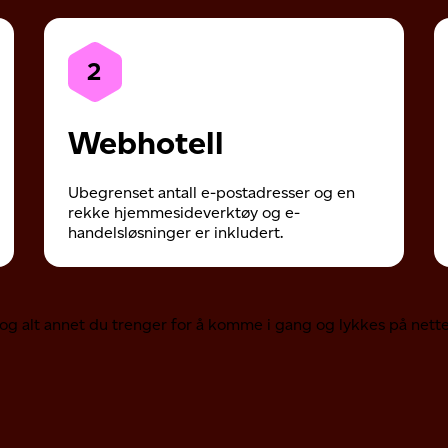
2
Webhotell
Ubegrenset antall e-postadresser og en
rekke hjemmesideverktøy og e-
handelsløsninger er inkludert.
..og alt annet du trenger for å komme i gang og lykkes på nette