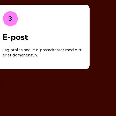
3
E-post
Lag profesjonelle e-postadresser med ditt
eget domenenavn.
t.