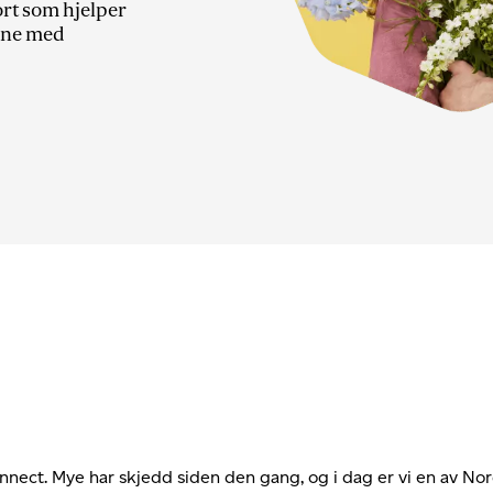
rt som hjelper
line med
nnect. Mye har skjedd siden den gang, og i dag er vi en av No