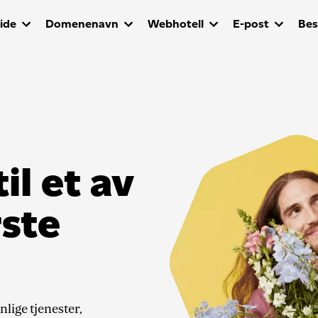
ide
Domenenavn
Webhotell
E-post
Best
l et av
ste
lige tjenester,