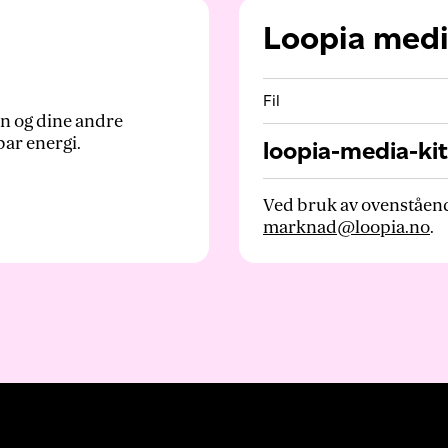
Loopia medi
Fil
in og dine andre
bar energi.
loopia-media-kit
Ved bruk av ovenståend
marknad@loopia.no
.