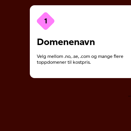
1
Domenenavn
Velg mellom .no, .se, .com og mange flere
toppdomener til kostpris.
.