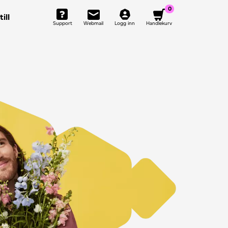
0
ill
Support
Webmail
Logg inn
Handlekurv