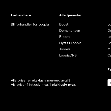
Forhandlere
Alle tjenester
Bli forhandler for Loopia
Boost
Lo
Domenenavn
D
E-post
Lo
Flytt til Loopia
Lo
Joomla
Mi
LoopiaDNS
O
Fø
Alle priser er eksklusiv merverdiavgift
Vis priser
[ inklusiv mva. ]
eksklusiv mva.