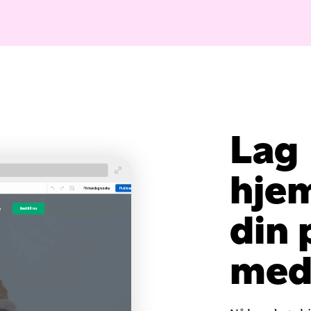
Lag
hje
din 
med