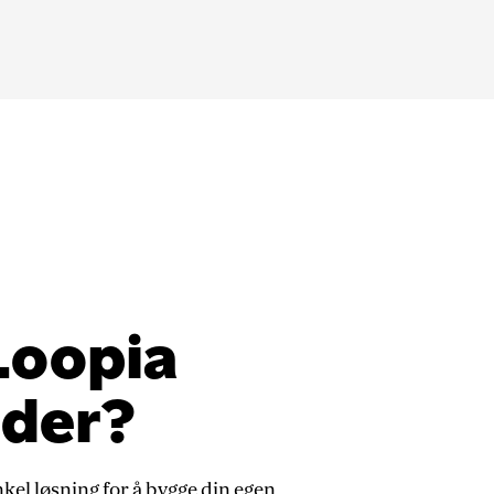
Loopia
lder?
nkel løsning for å bygge din egen