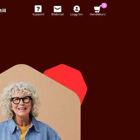
0
ill
Support
Webmail
Logg inn
Handlekurv