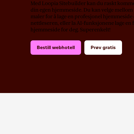
Med Loopia Sitebuilder kan du raskt komm
din egen hjemmeside. Du kan velge mellom 
maler for å lage en profesjonel hjemmeside 
nettleseren, eller la AI-funksjonene lage en 
hjemmeside for deg. Superenkelt!
Bestill webhotell
Prøv gratis