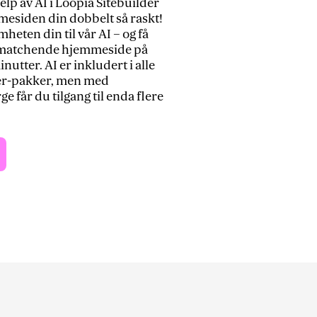
elp av AI i Loopia Sitebuilder
esiden din dobbelt så raskt!
heten din til vår AI – og få
, matchende hjemmeside på
nutter. AI er inkludert i alle
der-pakker, men med
ge får du tilgang til enda flere