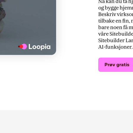
Nå kan du ta hj
og bygge hjemm
Beskriv virksom
tilbake en fin
bare noen få mi
våre Sitebuil
Sitebuilder Lar
AI-funksjoner.
Prøv gratis