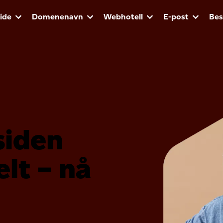
ide
Domenenavn
Webhotell
E-post
Best
siden
lt – nå