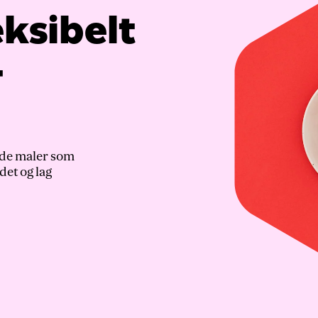
ksibelt
-
mede maler som
det og lag