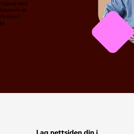
e i gang med
tonnevis av
direkte i
fin
Lag nettsiden din i