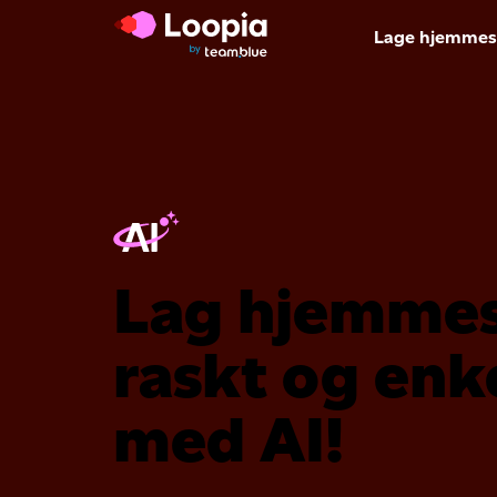
Lage hjemmes
Lag hjemme
raskt og enke
med AI!