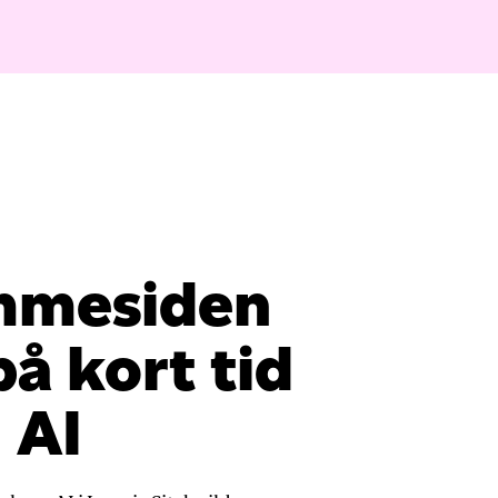
mmesiden
på kort tid
 AI